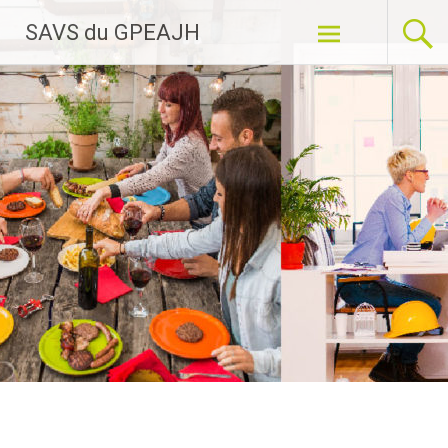
Aller
SAVS du GPEAJH
au
contenu
principal