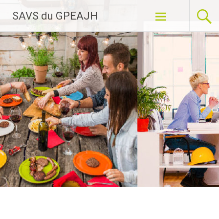
Aller
SAVS du GPEAJH
au
contenu
principal