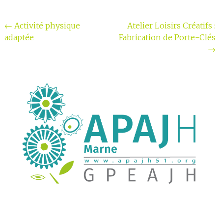
Navigation
←
Activité physique
Atelier Loisirs Créatifs :
adaptée
Fabrication de Porte-Clés
de
→
l'article